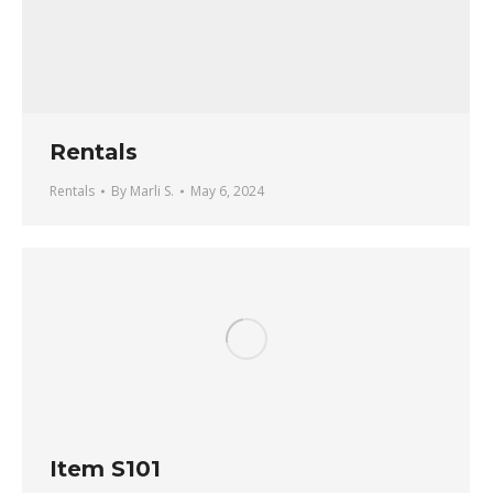
Rentals
Rentals
By
Marli S.
May 6, 2024
Item S101