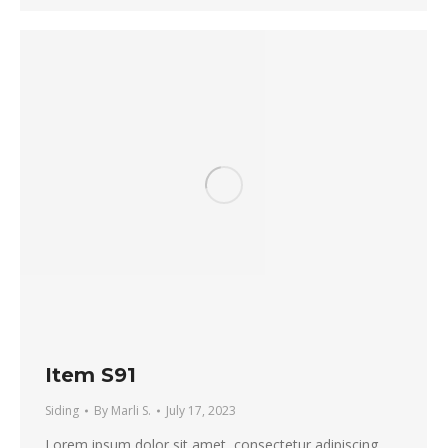
Item S91
Siding
By
Marli S.
July 17, 2023
Lorem ipsum dolor sit amet, consectetur adipiscing