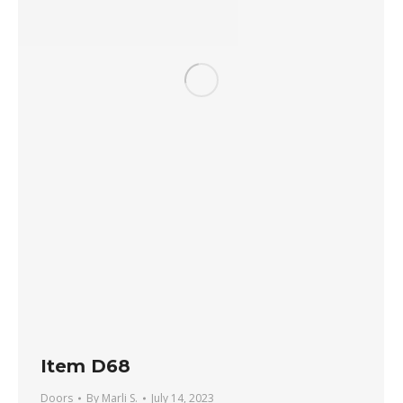
Item D68
Doors
By
Marli S.
July 14, 2023